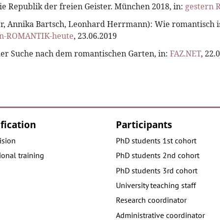
e Republik der freien Geister. München 2018, in:
gestern
r, Annika Bartsch, Leonhard Herrmann): Wie romantisch is
rn-ROMANTIK-heute
, 23.06.2019
 der Suche nach dem romantischen Garten, in:
FAZ.NET
, 22.
fication
Participants
ision
PhD students 1st cohort
onal training
PhD students 2nd cohort
PhD students 3rd cohort
University teaching staff
Research coordinator
Administrative coordinator