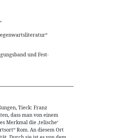
“
egenwartsliteratur“
agungsband und Fest-
ungen, Tieck: Franz
iten, dass man von einem
s Merkmal die ‚telische‘
hrtsort“ Rom. An diesem Ort
ät. Durch sie ist es von dem