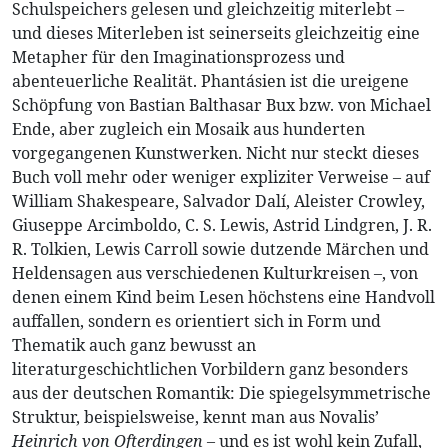
Schulspeichers gelesen und gleichzeitig miterlebt –
und dieses Miterleben ist seinerseits gleichzeitig eine
Metapher für den Imaginationsprozess und
abenteuerliche Realität. Phantásien ist die ureigene
Schöpfung von Bastian Balthasar Bux bzw. von Michael
Ende, aber zugleich ein Mosaik aus hunderten
vorgegangenen Kunstwerken. Nicht nur steckt dieses
Buch voll mehr oder weniger expliziter Verweise – auf
William Shakespeare, Salvador Dalí, Aleister Crowley,
Giuseppe Arcimboldo, C. S. Lewis, Astrid Lindgren, J. R.
R. Tolkien, Lewis Carroll sowie dutzende Märchen und
Heldensagen aus verschiedenen Kulturkreisen –, von
denen einem Kind beim Lesen höchstens eine Handvoll
auffallen, sondern es orientiert sich in Form und
Thematik auch ganz bewusst an
literaturgeschichtlichen Vorbildern ganz besonders
aus der deutschen Romantik: Die spiegelsymmetrische
Struktur, beispielsweise, kennt man aus Novalis’
Heinrich von Ofterdingen
– und es ist wohl kein Zufall,